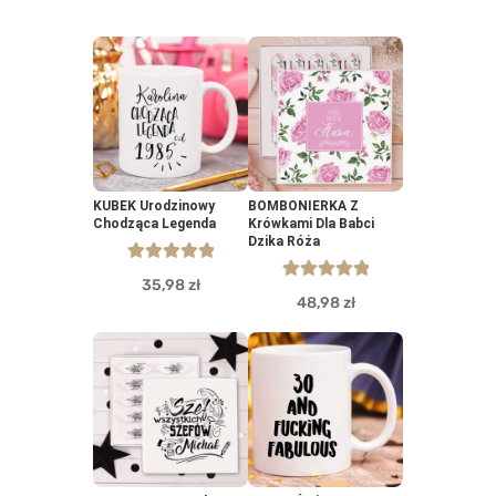
KUBEK Urodzinowy
BOMBONIERKA Z
Chodząca Legenda
Krówkami Dla Babci
Dzika Róża
5.00
out of 5
35,98
zł
5.00
out of 5
48,98
zł