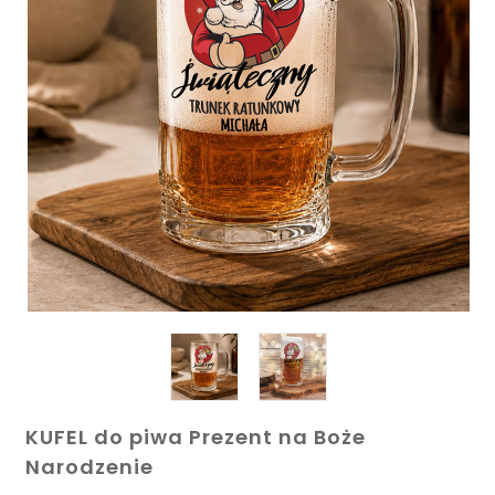
RODZAJ
ZAPROSZENIA
DEKORACJE
OKRĄGŁE URODZINY
ZAPAKUJ
NOWOŚCI
BLOG
KUFEL do piwa Prezent na Boże
Narodzenie