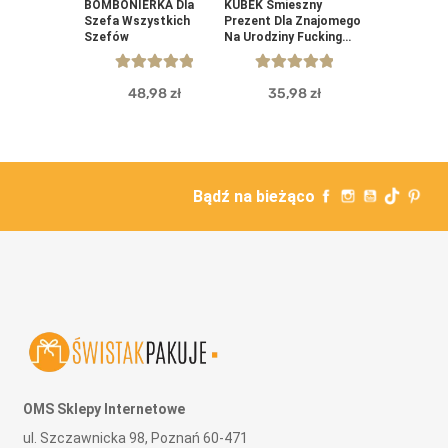
BOMBONIERKA Dla
KUBEK Śmieszny
Szefa Wszystkich
Prezent Dla Znajomego
Szefów
Na Urodziny Fucking
Fabulous
Personalizowany
5.00
out of 5
5.00
out of 5
48,98
zł
35,98
zł
Bądź na bieżąco
OMS Sklepy Internetowe
ul. Szczawnicka 98, Poznań 60-471