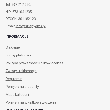
tel. 507 717 950
,
NIP: 6731041235,
REGON: 301182123,
Email:
info@sklepyoms.pl
INFORMACJE
O sklepie
Formy płatności
Polityka prywatności i plików cookies
Zwroty i reklamacje
Regulamin
Pomysły na prezenty
Mapa kategorii
Pomysły na wyjątkowe życzenia
POLECANE KATEGORIE